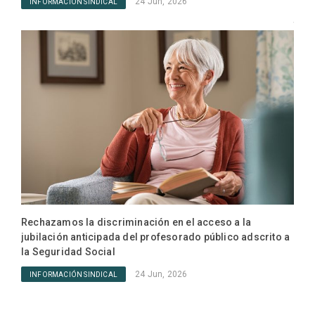
24 Jun, 2026
INFORMACIÓN SINDICAL
ANPE
tras
pro
IN
Rechazamos la discriminación en el acceso a la
jubilación anticipada del profesorado público adscrito a
la Seguridad Social
24 Jun, 2026
INFORMACIÓN SINDICAL
ANPE
Cons