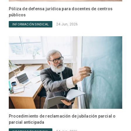
Póliza de defensa jurídica para docentes de centros
públicos
ANPE
24 Jun, 2026
INFORMACIÓN SINDICAL
retr
resp
IN
Procedimiento de reclamación de jubilación parcial o
parcial anticipada