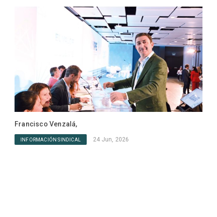
IN
Francisco Venzalá,
24 Jun, 2026
INFORMACIÓN SINDICAL
Prop
Cons
IN