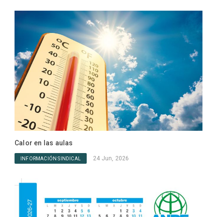
Edu
IN
Calor en las aulas
24 Jun, 2026
INFORMACIÓN SINDICAL
Opos
IN