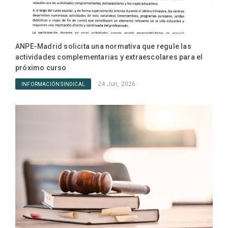
ANPE-Madrid solicita una normativa que regule las
actividades complementarias y extraescolares para el
próximo curso
24 Jun, 2026
INFORMACIÓN SINDICAL
ANPE
IN