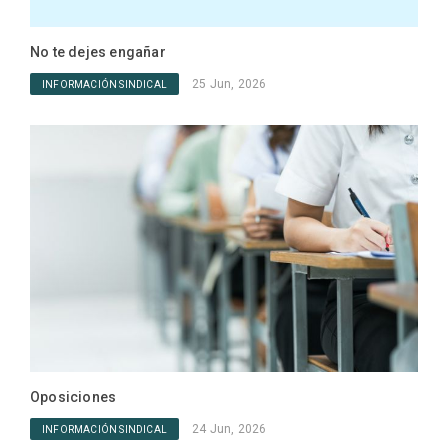
No te dejes engañar
ANPE
Educ
25 Jun, 2026
INFORMACIÓN SINDICAL
IN
Oposiciones
ANPE
24 Jun, 2026
INFORMACIÓN SINDICAL
Infa