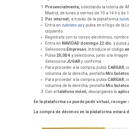
Presencialmente,
solicitando la lotería de 
Madrid, de lunes a viernes de 10 a 14 h y de 
Por internet,
a través de la plataforma
tulot
Entra en
tulotero.es
y pulsa en el logo de la L
izquierdo.
Regístrate con tu correo electrónico, nombre
Entra en
NAVIDAD domingo 22 dic.
y pulsa
Selecciona
Empresas.
Introduce el código
a
Pulsa
20,00 €
y selecciona, junto a la imagen
Selecciona
JUGAR
y confirma.
Para proceder a la compra, pulsa
CARGAR
, 
columna de la derecha, pestaña
Mis boleto
Para proceder a la compra, pulsa
CARGAR
, 
columna de la derecha, pestaña
Mis boleto
Con el
teléfono móvil,
descargando la
aplic
En la plataforma se puede pedir virtual, recoger 
La compra de décimos en la plataforma estará di