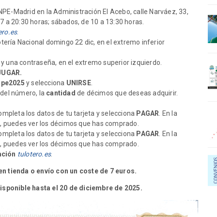
ANPE-Madrid en la Administración El Acebo, calle Narváez, 33,
17 a 20:30 horas; sábados, de 10 a 13:30 horas.
ero.es
.
otería Nacional domingo 22 dic, en el extremo inferior
 y una contraseña, en el extremo superior izquierdo.
JUGAR.
npe2025
y selecciona
UNIRSE
.
 del número, la
cantidad
de décimos que deseas adquirir.
completa los datos de tu tarjeta y selecciona
PAGAR
. En la
s
, puedes ver los décimos que has comprado.
completa los datos de tu tarjeta y selecciona
PAGAR
. En la
s
, puedes ver los décimos que has comprado.
ación
tulotero.es
.
en tienda o envío con un coste de 7 euros.
sponible hasta el 20 de diciembre de 2025.